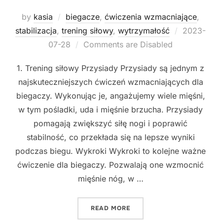
by
kasia
biegacze
,
ćwiczenia wzmacniające
,
Posted
stabilizacja
,
trening siłowy
,
wytrzymałość
2023-
on
07-28
Comments are Disabled
1. Trening siłowy Przysiady Przysiady są jednym z
najskuteczniejszych ćwiczeń wzmacniających dla
biegaczy. Wykonując je, angażujemy wiele mięśni,
w tym pośladki, uda i mięśnie brzucha. Przysiady
pomagają zwiększyć siłę nogi i poprawić
stabilność, co przekłada się na lepsze wyniki
podczas biegu. Wykroki Wykroki to kolejne ważne
ćwiczenie dla biegaczy. Pozwalają one wzmocnić
mięśnie nóg, w …
"NAJLEPSZE ĆWICZENIA W
READ MORE