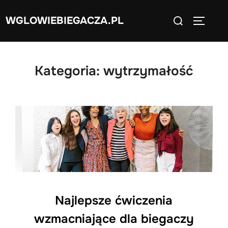
Skip
Search
WGLOWIEBIEGACZA.PL
to
TOGGLE
for:
content
Kategoria:
wytrzymałość
Najlepsze ćwiczenia
wzmacniające dla biegaczy