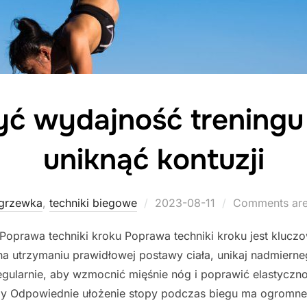
yć wydajność treningu
uniknąć kontuzji
Posted
grzewka
,
techniki biegowe
2023-08-11
Comments are
on
 Poprawa techniki kroku Poprawa techniki kroku jest klucz
na utrzymaniu prawidłowej postawy ciała, unikaj nadmierneg
egularnie, aby wzmocnić mięśnie nóg i poprawić elastyczn
py Odpowiednie ułożenie stopy podczas biegu ma ogromn