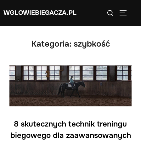
Skip
Search
WGLOWIEBIEGACZA.PL
to
TOGGLE
for:
content
Kategoria:
szybkość
8 skutecznych technik treningu
biegowego dla zaawansowanych