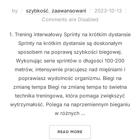
Posted
by
szybkość
,
zaawansowani
2023-10-13
on
Comments are Disabled
1. Trening interwałowy Sprinty na krótkim dystansie
Sprinty na krótkim dystansie są doskonałym
sposobem na poprawę szybkości biegowej.
Wykonując serie sprintów o długości 100-200
metrów, intensywnie pracujesz nad mięśniami i
poprawiasz wydolność organizmu. Biegi na
zmianę tempa Biegi na zmianę tempa to świetna
technika treningowa, która pomaga zwiększyć
wytrzymałość. Polega na naprzemiennym bieganiu
w różnych …
"8 SKUTECZNYCH TECHNI
READ MORE