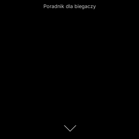
Poradnik dla biegaczy
Scroll
down