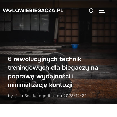
Skip
Search
WGLOWIEBIEGACZA.PL
to
TOGGLE
for:
content
6 rewolucyjnych technik
treningowych dla biegaczy na
poprawę wydajności i
minimalizację kontuzji
Posted
by
in Bez kategorii
on
2023-12-22
on