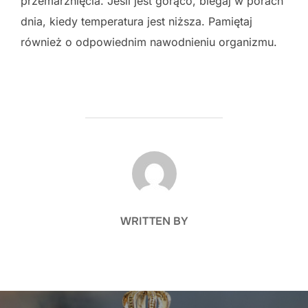
przemarznięcia. Jeśli jest gorąco, biegaj w porach
dnia, kiedy temperatura jest niższa. Pamiętaj
również o odpowiednim nawodnieniu organizmu.
POST AUTHOR
WRITTEN BY
Nawigacja