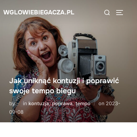
Skip
Search
WGLOWIEBIEGACZA.PL
to
TOGGLE
for:
content
Jak uniknąć kontuzji i poprawić
swoje tempo biegu
Posted
by
in
kontuzja
,
poprawa
,
tempo
on
2023-
on
09-08